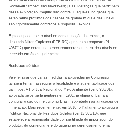
estão participando do garimpo ilegal na mina de diamantes de
Roosevelt também são favoráveis; já as lideranças que participam
dessa exploração irregular são contra. E aqueles indígenas que
estão muito próximos dos flashes da grande mídia e das ONGs
são rigorosamente contrários à proposta”, explica.
E preocupado com o nível de contaminação das minas, o
deputado Nilton Capixaba (PTB-RO) apresentou proposta (PL
4087/12) que determina o monitoramento semestral dos níveis de
mercúrio em áreas garimpeiras.
Resíduos sólidos
Vale lembrar que várias medidas já aprovadas no Congresso
também tentam assegurar a legalidade e a sustentabilidade dos
garimpos. A Política Nacional do Meio Ambiente (Lei 6.938/81),
aprovada pelos parlamentares em 1981, já obriga o Ibama a
controlar o uso do mercúrio no Brasil, sobretudo nas atividades de
mineração. Mais recentemente, em 2010, o Parlamento aprovou a
Política Nacional de Resíduos Sólidos (Lei 12.305/10), que
estabelece a responsabilidade compartilhada do importador, do
produtor, do comerciante e do usuário no gerenciamento e na