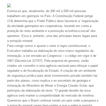
Estima-se que, atualmente, de 300 mil a 500 mil pessoas
trabalhem em garimpos no País. A Constituição Federal (artigo
174) determina que o Poder Público deve favorecer a “organização
da atividade garimpeira em cooperativas, levando em conta a
proteção do meio ambiente e a promoção econômico-social” dos
operários. Essa é, portanto, uma das principais bases legais para
a extração mineral.
Para corrigir rumos e ajustar o setor à regra constitucional, o
Executivo trabalha na elaboração do novo marco regulatório da
mineração, a ser enviado ao Congresso – o código em vigor é de
1967 (Decreto-Lei 227/67). Pela proposta do governo, serão
criados um conselho e uma agência nacional para reforçar o papel
regulador e de fiscalização do Estado. A criação de um ambiente
de segurança jurídica para atrair investimento privado também faz
parte dos planos, como explica o ex-secretário de geologia e
mineração do Ministério de Minas e Energia Claudio Scliar, que
participou da elaboração do texto. “O grande desafio da nova
agência será manter a competitividade do mercado de minérios.
Queremos que o Brasil continue sendo um país onde a pesquisa e
a extração mineral sejam bem-vindas e que a agência permita