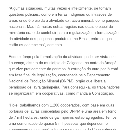
“Algumas situações, muitas vezes e infelizmente, se tornam
questões policiais, como em terras indígenas ou invasões de
áreas onde é proibida a atividade extrativa mineral, como parques
nacionais. Mas há muitas outras regiões nas quais o papel do
ministério era o de contribuir para a regularização, a formalização
da atividade dos pequenos produtores no Brasil, entre os quais
estão os garimpeiros”, comenta.
Esse esforço pela formalização da atividade pode ser vista em
Lourenço, distrito do município de Calçoene, no norte do Amapá,
que vive praticamente do garimpo. A extração do ouro por lá está
em fase final de legalização, coordenada pelo Departamento
Nacional de Produção Mineral (DNPM), órgão que libera a
permissão de lavra garimpeira. Para consegui-la, os trabalhadores
se organizaram em cooperativas, como manda a Constituição.
“Hoje, trabalhamos com 1.200 cooperados, com base em duas
portarias de lavras concedidas pelo DNPM e uma área em torno
de 7 mil hectares, onde os garimpeiros estão agregados. Temos
uma comunidade de quase 5 mil pessoas que dependem e
sobrevivem do garimpo”, informa o presidente da Cooperativa de