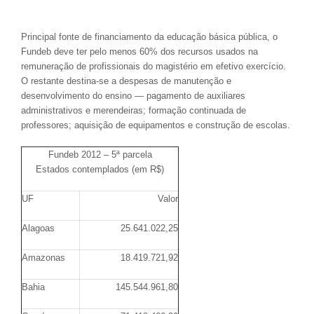
Principal fonte de financiamento da educação básica pública, o
Fundeb deve ter pelo menos 60% dos recursos usados na
remuneração de profissionais do magistério em efetivo exercício.
O restante destina-se a despesas de manutenção e
desenvolvimento do ensino — pagamento de auxiliares
administrativos e merendeiras; formação continuada de
professores; aquisição de equipamentos e construção de escolas.
Fundeb 2012 – 5ª parcela
Estados contemplados (em R$)
UF
Valor
Alagoas
25.641.022,25
Amazonas
18.419.721,92
Bahia
145.544.961,80