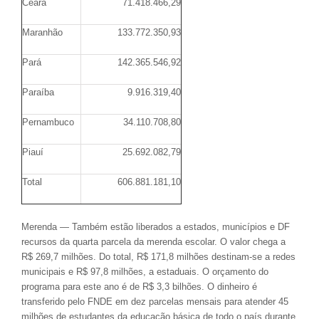
Ceará
71.418.466,29
Maranhão
133.772.350,93
Pará
142.365.546,92
Paraíba
9.916.319,40
Pernambuco
34.110.708,80
Piauí
25.692.082,79
Total
606.881.181,10
Merenda — Também estão liberados a estados, municípios e DF
recursos da quarta parcela da merenda escolar. O valor chega a
R$ 269,7 milhões. Do total, R$ 171,8 milhões destinam-se a redes
municipais e R$ 97,8 milhões, a estaduais. O orçamento do
programa para este ano é de R$ 3,3 bilhões. O dinheiro é
transferido pelo FNDE em dez parcelas mensais para atender 45
milhões de estudantes da educação básica de todo o país durante