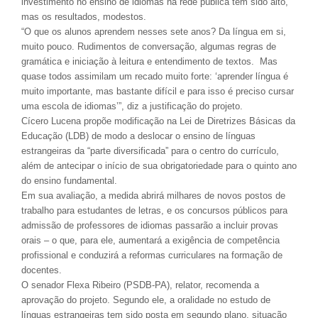
investimento no ensino de idiomas na rede pública tem sido alto,
mas os resultados, modestos.
“O que os alunos aprendem nesses sete anos? Da língua em si,
muito pouco. Rudimentos de conversação, algumas regras de
gramática e iniciação à leitura e entendimento de textos. Mas
quase todos assimilam um recado muito forte: ‘aprender língua é
muito importante, mas bastante difícil e para isso é preciso cursar
uma escola de idiomas’”, diz a justificação do projeto.
Cícero Lucena propõe modificação na Lei de Diretrizes Básicas da
Educação (LDB) de modo a deslocar o ensino de línguas
estrangeiras da “parte diversificada” para o centro do currículo,
além de antecipar o início de sua obrigatoriedade para o quinto ano
do ensino fundamental.
Em sua avaliação, a medida abrirá milhares de novos postos de
trabalho para estudantes de letras, e os concursos públicos para
admissão de professores de idiomas passarão a incluir provas
orais – o que, para ele, aumentará a exigência de competência
profissional e conduzirá a reformas curriculares na formação de
docentes.
O senador Flexa Ribeiro (PSDB-PA), relator, recomenda a
aprovação do projeto. Segundo ele, a oralidade no estudo de
línguas estrangeiras tem sido posta em segundo plano, situação