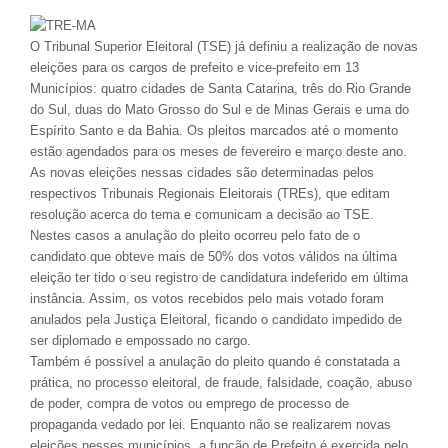
O Tribunal Superior Eleitoral (TSE) já definiu a realização de novas
eleições para os cargos de prefeito e vice-prefeito em 13
Municípios: quatro cidades de Santa Catarina, três do Rio Grande
do Sul, duas do Mato Grosso do Sul e de Minas Gerais e uma do
Espírito Santo e da Bahia. Os pleitos marcados até o momento
estão agendados para os meses de fevereiro e março deste ano.
As novas eleições nessas cidades são determinadas pelos
respectivos Tribunais Regionais Eleitorais (TREs), que editam
resolução acerca do tema e comunicam a decisão ao TSE.
Nestes casos a anulação do pleito ocorreu pelo fato de o
candidato que obteve mais de 50% dos votos válidos na última
eleição ter tido o seu registro de candidatura indeferido em última
instância. Assim, os votos recebidos pelo mais votado foram
anulados pela Justiça Eleitoral, ficando o candidato impedido de
ser diplomado e empossado no cargo.
Também é possível a anulação do pleito quando é constatada a
prática, no processo eleitoral, de fraude, falsidade, coação, abuso
de poder, compra de votos ou emprego de processo de
propaganda vedado por lei. Enquanto não se realizarem novas
eleições nesses municípios, a função de Prefeito é exercida pelo