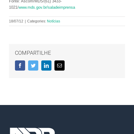
Fonte: Ascom/MDS/(61) 3433-
1021/
www.mds.gov.br/saladeimprensa
18/07/12
|
Categories:
Notícias
COMPARTILHE
Facebook
Twitter
LinkedIn
E-
mail