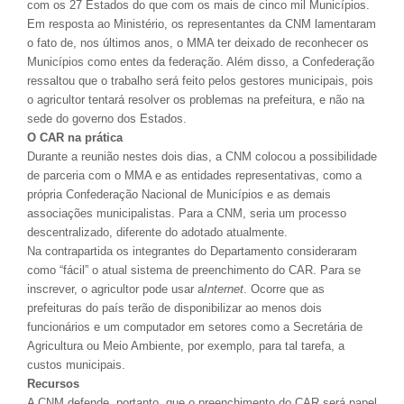
com os 27 Estados do que com os mais de cinco mil Municípios.
Em resposta ao Ministério, os representantes da CNM lamentaram
o fato de, nos últimos anos, o MMA ter deixado de reconhecer os
Municípios como entes da federação. Além disso, a Confederação
ressaltou que o trabalho será feito pelos gestores municipais, pois
o agricultor tentará resolver os problemas na prefeitura, e não na
sede do governo dos Estados.
O CAR na prática
Durante a reunião nestes dois dias, a CNM colocou a possibilidade
de parceria com o MMA e as entidades representativas, como a
própria Confederação Nacional de Municípios e as demais
associações municipalistas. Para a CNM, seria um processo
descentralizado, diferente do adotado atualmente.
Na contrapartida os integrantes do Departamento consideraram
como “fácil” o atual sistema de preenchimento do CAR. Para se
inscrever, o agricultor pode usar a
Internet
. Ocorre que as
prefeituras do país terão de disponibilizar ao menos dois
funcionários e um computador em setores como a Secretária de
Agricultura ou Meio Ambiente, por exemplo, para tal tarefa, a
custos municipais.
Recursos
A CNM defende, portanto, que o preenchimento do CAR será papel