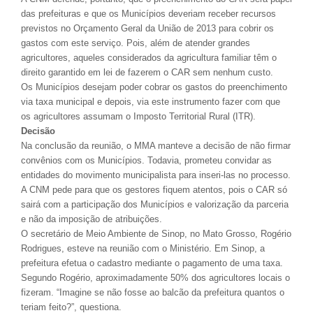
das prefeituras e que os Municípios deveriam receber recursos
previstos no Orçamento Geral da União de 2013 para cobrir os
gastos com este serviço. Pois, além de atender grandes
agricultores, aqueles considerados da agricultura familiar têm o
direito garantido em lei de fazerem o CAR sem nenhum custo.
Os Municípios desejam poder cobrar os gastos do preenchimento
via taxa municipal e depois, via este instrumento fazer com que
os agricultores assumam o Imposto Territorial Rural (ITR).
Decisão
Na conclusão da reunião, o MMA manteve a decisão de não firmar
convênios com os Municípios. Todavia, prometeu convidar as
entidades do movimento municipalista para inseri-las no processo.
A CNM pede para que os gestores fiquem atentos, pois o CAR só
sairá com a participação dos Municípios e valorização da parceria
e não da imposição de atribuições.
O secretário de Meio Ambiente de Sinop, no Mato Grosso, Rogério
Rodrigues, esteve na reunião com o Ministério. Em Sinop, a
prefeitura efetua o cadastro mediante o pagamento de uma taxa.
Segundo Rogério, aproximadamente 50% dos agricultores locais o
fizeram. “Imagine se não fosse ao balcão da prefeitura quantos o
teriam feito?”, questiona.