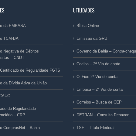
ES
UTILIDADES
dão da EMBASA
BÍblia Online
ão TCM-BA
Emissão da GRU
ão Negativa de Débitos
Governo da Bahia – Contra-cheq
histas – CNDT
Coelba – 2ª Via de conta
Certificado de Regularidade FGTS
Oi Fixo 2ª Via de conta
ão da Dívida Ativa da União
Embasa – 2ª Via de conta
/CAUC
Correios – Busca de CEP
icado de Regularidade
enciário – CRP
DETRAN – Consulta Renavan
ão ComprasNet – Bahia
TSE – Título Eleitoral