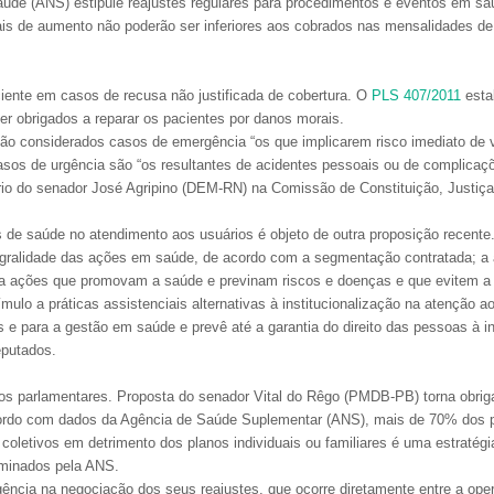
úde (ANS) estipule reajustes regulares para procedimentos e eventos em sa
ais de aumento não poderão ser inferiores aos cobrados nas mensalidades de
iente em casos de recusa não justificada de cobertura. O
PLS 407/2011
esta
r obrigados a reparar os pacientes por danos morais.
ão considerados casos de emergência “os que implicarem risco imediato de vi
sos de urgência são “os resultantes de acidentes pessoais ou de complicaçõe
rio do senador José Agripino (DEM-RN) na Comissão de Constituição, Justiça
os de saúde no atendimento aos usuários é objeto de outra proposição recent
egralidade das ações em saúde, de acordo com a segmentação contratada; a at
inda ações que promovam a saúde e previnam riscos e doenças e que evitem a
lo a práticas assistenciais alternativas à institucionalização na atenção a
 e para a gestão em saúde e prevê até a garantia do direito das pessoas à 
eputados.
os parlamentares. Proposta do senador Vital do Rêgo (PMDB-PB) torna obrigat
cordo com dados da Agência de Saúde Suplementar (ANS), mais de 70% dos p
 coletivos em detrimento dos planos individuais ou familiares é uma estratégi
rminados pela ANS.
agência na negociação dos seus reajustes, que ocorre diretamente entre a ope