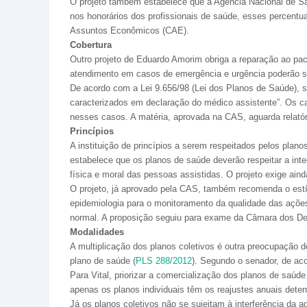
O projeto também estabelece que a Agência Nacional de Sa
nos honorários dos profissionais de saúde, esses percentu
Assuntos Econômicos (CAE).
Cobertura
Outro projeto de Eduardo Amorim obriga a reparação ao pac
atendimento em casos de emergência e urgência poderão se
De acordo com a Lei 9.656/98 (Lei dos Planos de Saúde), s
caracterizados em declaração do médico assistente”. Os ca
nesses casos. A matéria, aprovada na CAS, aguarda relató
Princípios
A instituição de princípios a serem respeitados pelos plan
estabelece que os planos de saúde deverão respeitar a int
física e moral das pessoas assistidas. O projeto exige a
O projeto, já aprovado pela CAS, também recomenda o estímu
epidemiologia para o monitoramento da qualidade das ações
normal. A proposição seguiu para exame da Câmara dos D
Modalidades
A multiplicação dos planos coletivos é outra preocupação d
plano de saúde (
PLS 288/2012
). Segundo o senador, de a
Para Vital, priorizar a comercialização dos planos de saúde
apenas os planos individuais têm os reajustes anuais dete
Já os planos coletivos não se sujeitam à interferência da 