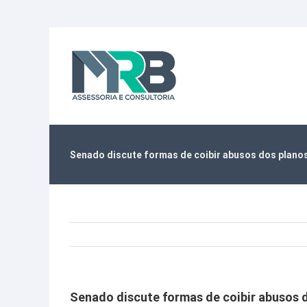
Ir
para
o
conteúdo
Senado discute formas de coibir abusos dos plano
Senado discute formas de coibir abusos 