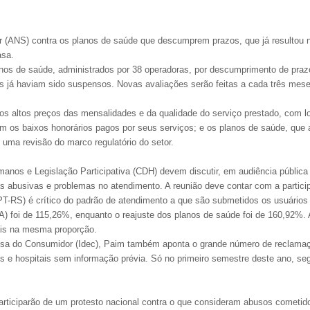
 (ANS) contra os planos de saúde que descumprem prazos, que já resultou 
asa.
nos de saúde, administrados por 38 operadoras, por descumprimento de pra
s já haviam sido suspensos. Novas avaliações serão feitas a cada três mese
 altos preços das mensalidades e da qualidade do serviço prestado, com lon
 os baixos honorários pagos por seus serviços; e os planos de saúde, que a
uma revisão do marco regulatório do setor.
anos e Legislação Participativa (CDH) devem discutir, em audiência públic
s abusivas e problemas no atendimento. A reunião deve contar com a partici
T-RS) é crítico do padrão de atendimento a que são submetidos os usuários 
foi de 115,26%, enquanto o reajuste dos planos de saúde foi de 160,92%. A 
iais na mesma proporção.
esa do Consumidor (Idec), Paim também aponta o grande número de reclamaçõe
e hospitais sem informação prévia. Só no primeiro semestre deste ano, seg
participarão de um protesto nacional contra o que consideram abusos cometid