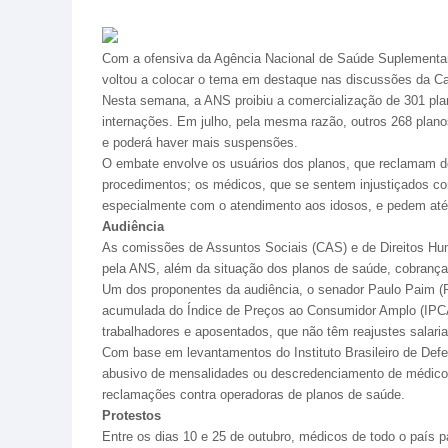
Com a ofensiva da Agência Nacional de Saúde Suplementar
voltou a colocar o tema em destaque nas discussões da C
Nesta semana, a ANS proibiu a comercialização de 301 pla
internações. Em julho, pela mesma razão, outros 268 plano
e poderá haver mais suspensões.
O embate envolve os usuários dos planos, que reclamam dos
procedimentos; os médicos, que se sentem injustiçados com
especialmente com o atendimento aos idosos, e pedem até 
Audiência
As comissões de Assuntos Sociais (CAS) e de Direitos Hum
pela ANS, além da situação dos planos de saúde, cobrança
Um dos proponentes da audiência, o senador Paulo Paim (P
acumulada do Índice de Preços ao Consumidor Amplo (IPCA) 
trabalhadores e aposentados, que não têm reajustes salar
Com base em levantamentos do Instituto Brasileiro de Def
abusivo de mensalidades ou descredenciamento de médicos 
reclamações contra operadoras de planos de saúde.
Protestos
Entre os dias 10 e 25 de outubro, médicos de todo o país 