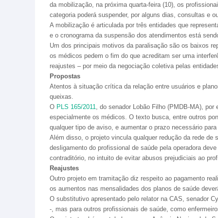
da mobilização, na próxima quarta-feira (10), os profissio
categoria poderá suspender, por alguns dias, consultas e o
A mobilização é articulada por três entidades que repres
e o cronograma da suspensão dos atendimentos está sendo
Um dos principais motivos da paralisação são os baixos re
os médicos pedem o fim do que acreditam ser uma interferê
reajustes – por meio da negociação coletiva pelas entidades
Propostas
Atentos à situação crítica da relação entre usuários e pla
queixas.
O
PLS 165/2011
, do senador Lobão Filho (PMDB-MA), por e
especialmente os médicos. O texto busca, entre outros pon
qualquer tipo de aviso, e aumentar o prazo necessário para
Além disso, o projeto vincula qualquer redução da rede de 
desligamento do profissional de saúde pela operadora deve 
contraditório, no intuito de evitar abusos prejudiciais ao p
Reajustes
Outro projeto em tramitação diz respeito ao pagamento rea
os aumentos nas mensalidades dos planos de saúde deverão
O substitutivo apresentado pelo relator na CAS, senador C
-, mas para outros profissionais de saúde, como enfermeiros