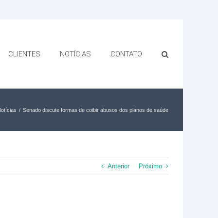
CLIENTES
NOTÍCIAS
CONTATO
otícias
/
Senado discute formas de coibir abusos dos planos de saúde
Anterior
Próximo