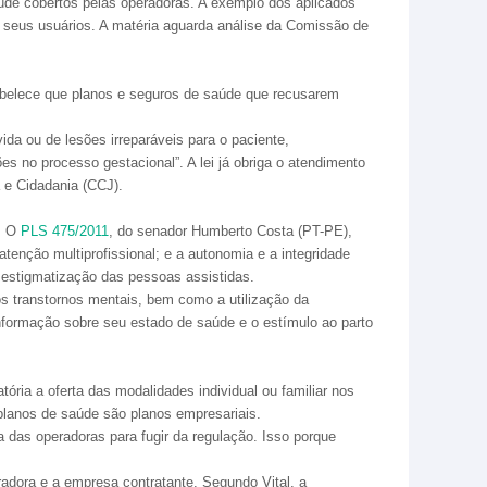
úde cobertos pelas operadoras. A exemplo dos aplicados
 seus usuários. A matéria aguarda análise da Comissão de
belece que planos e seguros de saúde que recusarem
da ou de lesões irreparáveis para o paciente,
s no processo gestacional”. A lei já obriga o atendimento
 e Cidadania (CCJ).
e. O
PLS 475/2011
, do senador Humberto Costa (PT-PE),
enção multiprofissional; e a autonomia e a integridade
 estigmatização das pessoas assistidas.
os transtornos mentais, bem como a utilização da
informação sobre seu estado de saúde e o estímulo ao parto
ória a oferta das modalidades individual ou familiar nos
lanos de saúde são planos empresariais.
a das operadoras para fugir da regulação. Isso porque
radora e a empresa contratante. Segundo Vital, a