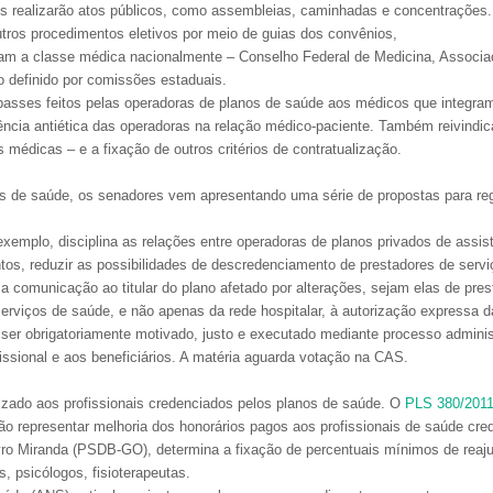
nais realizarão atos públicos, como assembleias, caminhadas e concentrações
utros procedimentos eletivos por meio de guias dos convênios,
entam a classe médica nacionalmente – Conselho Federal de Medicina, Associ
 definido por comissões estaduais.
passes feitos pelas operadoras de planos de saúde aos médicos que integram
ncia antiética das operadoras na relação médico-paciente. Também reivindica
 médicas – e a fixação de outros critérios de contratualização.
nos de saúde, os senadores vem apresentando uma série de propostas para reg
xemplo, disciplina as relações entre operadoras de planos privados de assis
tos, reduzir as possibilidades de descredenciamento de prestadores de servi
 a comunicação ao titular do plano afetado por alterações, sejam elas de pres
serviços de saúde, e não apenas da rede hospitalar, à autorização expressa 
ser obrigatoriamente motivado, justo e executado mediante processo administ
rofissional e aos beneficiários. A matéria aguarda votação na CAS.
lizado aos profissionais credenciados pelos planos de saúde. O
PLS 380/201
 representar melhoria dos honorários pagos aos profissionais de saúde cre
yro Miranda (PSDB-GO), determina a fixação de percentuais mínimos de reaju
, psicólogos, fisioterapeutas.