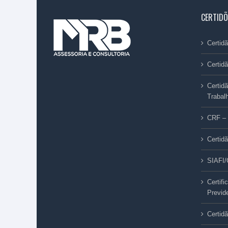
CERTIDÕ
Certi
Certid
Certid
Trabal
CRF – 
Certid
SIAFI
Certif
Previd
Certid