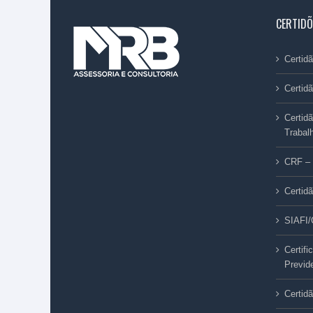
CERTIDÕ
Certi
Certid
Certid
Trabal
CRF – 
Certid
SIAFI
Certif
Previd
Certid