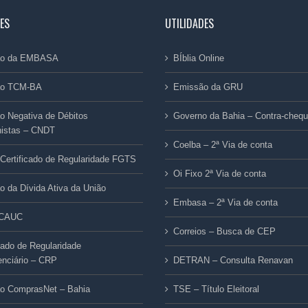
ES
UTILIDADES
dão da EMBASA
BÍblia Online
ão TCM-BA
Emissão da GRU
ão Negativa de Débitos
Governo da Bahia – Contra-cheq
histas – CNDT
Coelba – 2ª Via de conta
Certificado de Regularidade FGTS
Oi Fixo 2ª Via de conta
ão da Dívida Ativa da União
Embasa – 2ª Via de conta
/CAUC
Correios – Busca de CEP
icado de Regularidade
enciário – CRP
DETRAN – Consulta Renavan
ão ComprasNet – Bahia
TSE – Título Eleitoral