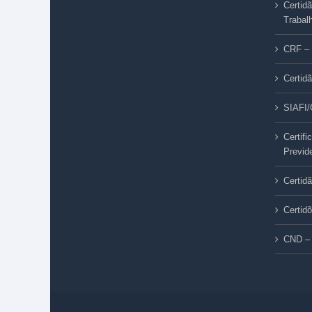
Certid
Trabal
CRF – 
Certid
SIAFI
Certif
Previd
Certid
Certid
CND – 