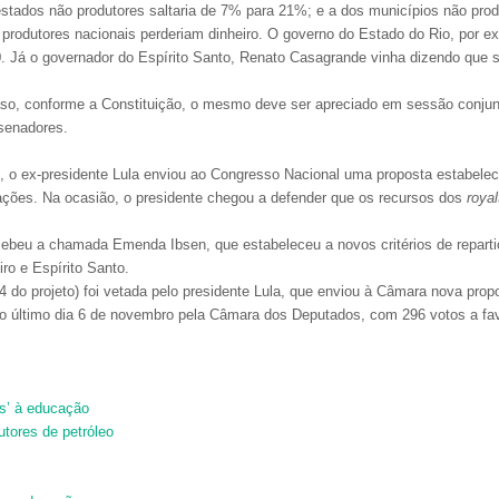
stados não produtores saltaria de 7% para 21%; e a dos municípios não pro
 produtores nacionais perderiam dinheiro. O governo do Estado do Rio, por e
20. Já o governador do Espírito Santo, Renato Casagrande vinha dizendo que 
aso, conforme a Constituição, o mesmo deve ser apreciado em sessão conjunt
 senadores.
, o ex-presidente Lula enviou ao Congresso Nacional uma proposta estabelec
erações. Na ocasião, o presidente chegou a defender que os recursos dos
royal
ecebeu a chamada Emenda Ibsen, que estabeleceu a novos critérios de repart
ro e Espírito Santo.
o projeto) foi vetada pelo presidente Lula, que enviou à Câmara nova propos
no último dia 6 de novembro pela Câmara dos Deputados, com 296 votos a favo
es’ à educação
utores de petróleo