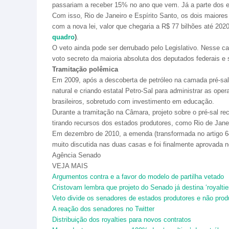
passariam a receber 15% no ano que vem. Já a parte dos e
Com isso, Rio de Janeiro e Espírito Santo, os dois maiores
com a nova lei, valor que chegaria a R$ 77 bilhões até 20
quadro
)
.
O veto ainda pode ser derrubado pelo Legislativo. Nesse c
voto secreto da maioria absoluta dos deputados federais e
Tramitação polêmica
Em 2009, após a descoberta de petróleo na camada pré-sal
natural e criando estatal Petro-Sal para administrar as op
brasileiros, sobretudo com investimento em educação.
Durante a tramitação na Câmara, projeto sobre o pré-sal r
tirando recursos dos estados produtores, como Rio de Janei
Em dezembro de 2010, a emenda (transformada no artigo 64 d
muito discutida nas duas casas e foi finalmente aprovada 
Agência Senado
VEJA MAIS
Argumentos contra e a favor do modelo de partilha vetado
Cristovam lembra que projeto do Senado já destina ‘royalti
Veto divide os senadores de estados produtores e não prod
A reação dos senadores no Twitter
Distribuição dos royalties para novos contratos