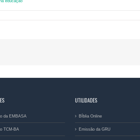
 na educação
ES
UTILIDADES
dão da EMBASA
BÍblia Online
ão TCM-BA
Emissão da GRU