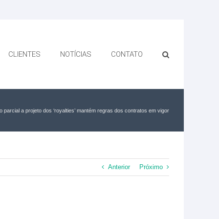
CLIENTES
NOTÍCIAS
CONTATO
o parcial a projeto dos ‘royalties’ mantém regras dos contratos em vigor
Anterior
Próximo