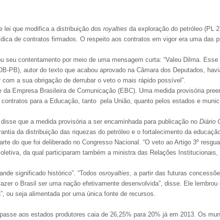
 lei que modifica a distribuição dos
royalties
da exploração do petróleo (PL 2.5
dica de contratos firmados. O respeito aos contratos em vigor era uma das pr
ou seu contentamento por meio de uma mensagem curta: “Valeu Dilma. Esse 
DB-PB), autor do texto que acabou aprovado na Câmara dos Deputados, havia
 com a sua obrigação de derrubar o veto o mais rápido possível”.
rme da Empresa Brasileira de Comunicação (EBC). Uma medida provisória preen
contratos para a Educação, tanto pela União, quanto pelos estados e munic
 disse que a medida provisória a ser encaminhada para publicação no
Diário 
antia da distribuição das riquezas do petróleo e o fortalecimento da educação 
arte do que foi deliberado no Congresso Nacional. “O veto ao Artigo 3º resgu
coletiva, da qual participaram também a ministra das Relações Institucionais, 
nde significado histórico”. “Todos os
royalties
, a partir das futuras concessõ
azer o Brasil ser uma nação efetivamente desenvolvida”, disse. Ele lembrou q
”, ou seja alimentada por uma única fonte de recursos.
repasse aos estados produtores caia de 26,25% para 20% já em 2013. Os mun