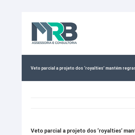
Ir
para
o
conteúdo
Veto parcial a projeto dos ‘royalties’ mantém regr
Veto parcial a projeto dos ‘royalties’ m