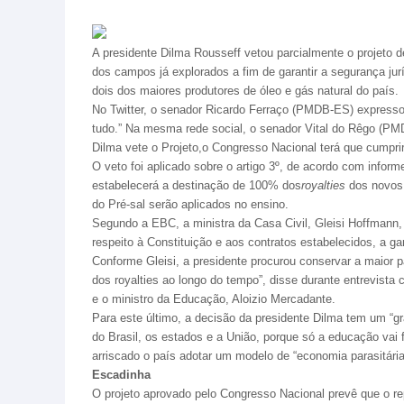
A presidente Dilma Rousseff vetou parcialmente o projeto de
dos campos já explorados a fim de garantir a segurança jurí
dois dos maiores produtores de óleo e gás natural do país.
No Twitter, o senador Ricardo Ferraço (PMDB-ES) express
tudo.” Na mesma rede social, o senador Vital do Rêgo (PM
Dilma vete o Projeto,o Congresso Nacional terá que cumprir
O veto foi aplicado sobre o artigo 3º, de acordo com info
estabelecerá a destinação de 100% dos
royalties
dos novos 
do Pré-sal serão aplicados no ensino.
Segundo a EBC, a ministra da Casa Civil, Gleisi Hoffmann,
respeito à Constituição e aos contratos estabelecidos, a gar
Conforme Gleisi, a presidente procurou conservar a maior p
dos royalties ao longo do tempo”, disse durante entrevista 
e o ministro da Educação, Aloizio Mercadante.
Para este último, a decisão da presidente Dilma tem um “gra
do Brasil, os estados e a União, porque só a educação vai f
arriscado o país adotar um modelo de “economia parasitária
Escadinha
O projeto aprovado pelo Congresso Nacional prevê que o 