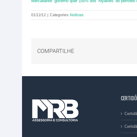
Mercadante: governo quer 100% dos ‘royalties’ do petróleo
01/12/12
|
Categories:
Notícias
COMPARTILHE
CERTIDÕ
Certi
Certid