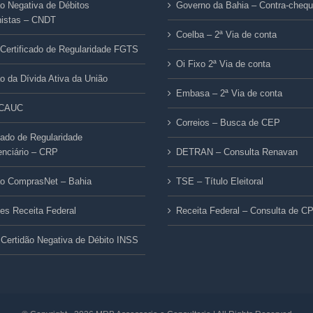
ão Negativa de Débitos
Governo da Bahia – Contra-cheq
histas – CNDT
Coelba – 2ª Via de conta
Certificado de Regularidade FGTS
Oi Fixo 2ª Via de conta
ão da Dívida Ativa da União
Embasa – 2ª Via de conta
/CAUC
Correios – Busca de CEP
icado de Regularidade
enciário – CRP
DETRAN – Consulta Renavan
ão ComprasNet – Bahia
TSE – Título Eleitoral
ões Receita Federal
Receita Federal – Consulta de C
Certidão Negativa de Débito INSS