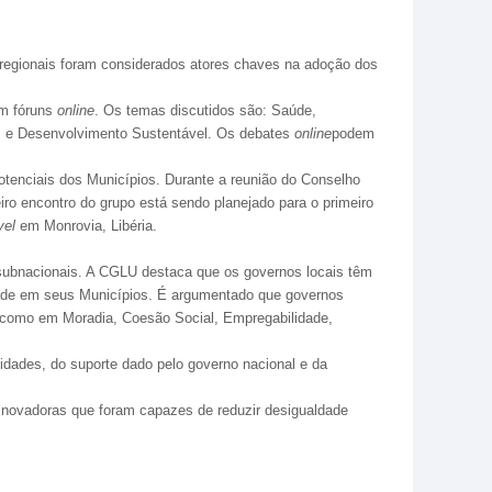
regionais foram considerados atores chaves na adoção dos
em fóruns
online
. Os temas discutidos são: Saúde,
s, e Desenvolvimento Sustentável. Os debates
online
podem
tenciais dos Municípios. Durante a reunião do Conselho
o encontro do grupo está sendo planejado para o primeiro
ível
em Monrovia, Libéria.
subnacionais. A CGLU destaca que os governos locais têm
aldade em seus Municípios. É argumentado que governos
s como em Moradia, Coesão Social, Empregabilidade,
ades, do suporte dado pelo governo nacional e da
inovadoras que foram capazes de reduzir desigualdade