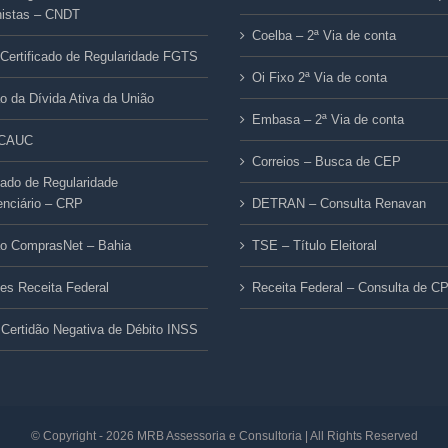
histas – CNDT
Coelba – 2ª Via de conta
Certificado de Regularidade FGTS
Oi Fixo 2ª Via de conta
ão da Dívida Ativa da União
Embasa – 2ª Via de conta
/CAUC
Correios – Busca de CEP
icado de Regularidade
enciário – CRP
DETRAN – Consulta Renavan
ão ComprasNet – Bahia
TSE – Título Eleitoral
ões Receita Federal
Receita Federal – Consulta de C
Certidão Negativa de Débito INSS
© Copyright -
2026 MRB Assessoria e Consultoria | All Rights Reserved