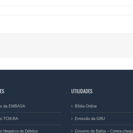
ES
UTILIDADES
dão da EMBASA
BÍblia Online
ão TCM-BA
Emissão da GRU
ão Negativa de Débitos
Governo da Bahia – Contra-cheq