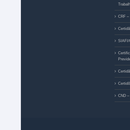
Trabal
CRF – 
Certid
SIAFI
Certif
Previd
Certid
Certid
CND – 