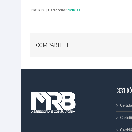
12/01/13
|
Categories:
Notícias
COMPARTILHE
CERTIDÕ
Certi
Certid
Certid