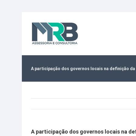
Ir
para
o
conteúdo
A participação dos governos locais na definição d
A participação dos governos locais na d