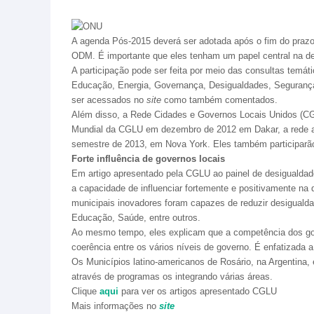
A agenda Pós-2015 deverá ser adotada após o fim do prazo
ODM. É importante que eles tenham um papel central na d
A participação pode ser feita por meio das consultas tem
Educação, Energia, Governança, Desigualdades, Segurança 
ser acessados no
site
como também comentados.
Além disso, a Rede Cidades e Governos Locais Unidos (CGL
Mundial da CGLU em dezembro de 2012 em Dakar, a rede apr
semestre de 2013, em Nova York. Eles também participarã
Forte influência de governos locais
Em artigo apresentado pela CGLU ao painel de desigualda
a capacidade de influenciar fortemente e positivamente na
municipais inovadores foram capazes de reduzir desiguald
Educação, Saúde, entre outros.
Ao mesmo tempo, eles explicam que a competência dos gov
coerência entre os vários níveis de governo. É enfatizada
Os Municípios latino-americanos de Rosário, na Argentina
através de programas os integrando várias áreas.
Clique
aqui
para ver os artigos apresentado CGLU
Mais informações no
site