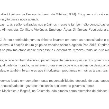
 dos Objetivos de Desenvolvimento do Milênio (ODM). Os governos locais e 
efinição dessa nova agenda.
áticas. Elas serão realizadas nos próximos meses e também são conduzidas 
Alimentícia, Conflito e Violência, Emprego, Água, Dinâmicas Populacionai
U) tem contribuído para os debates levarem em conta as necessidades e po
ovou a criação de um grupo de trabalho sobre a agenda Pós-2015. O primeir
o na próxima etapa desse processo: o
Encontro do Terceiro Painel de Alto N
des, a rede também discute o papel frequentemente esquecido dos governos 
 qualidade da moradia, na infra-estrutura e serviços e nos níveis de desigu
ades, e também foram eles que introduziram programas em várias áreas, tai
ernos locais em cumprirem suas responsabilidades depende de suas capacid
 a necessidade dos governos nacionais apoiarem os governos locais.
, e Manizales e Bogotá, na Colômbia, são citados como exemplos de cidades 