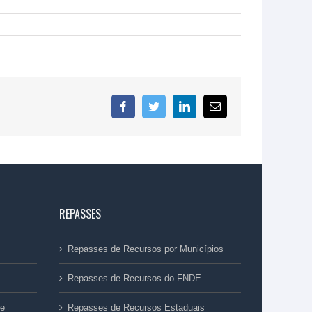
Facebook
Twitter
LinkedIn
E-
mail
REPASSES
Repasses de Recursos por Municípios
Repasses de Recursos do FNDE
ue
Repasses de Recursos Estaduais