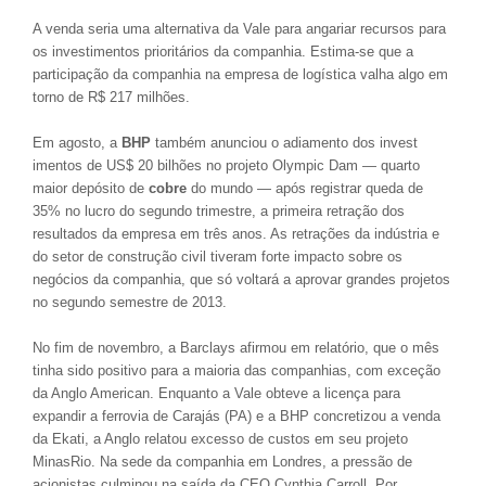
A venda seria uma alternativa da Vale para angariar recursos para
os investimentos prioritários da companhia. Estima-se que a
participação da companhia na empresa de logística valha algo em
torno de R$ 217 milhões.
Em agosto, a
BHP
também anunciou o adiamento dos invest
imentos de US$ 20 bilhões no projeto Olympic Dam — quarto
maior depósito de
cobre
do mundo — após registrar queda de
35% no lucro do segundo trimestre, a primeira retração dos
resultados da empresa em três anos. As retrações da indústria e
do setor de construção civil tiveram forte impacto sobre os
negócios da companhia, que só voltará a aprovar grandes projetos
no segundo semestre de 2013.
No fim de novembro, a Barclays afirmou em relatório, que o mês
tinha sido positivo para a maioria das companhias, com exceção
da Anglo American. Enquanto a Vale obteve a licença para
expandir a ferrovia de Carajás (PA) e a BHP concretizou a venda
da Ekati, a Anglo relatou excesso de custos em seu projeto
MinasRio. Na sede da companhia em Londres, a pressão de
acionistas culminou na saída da CEO Cynthia Carroll. Por