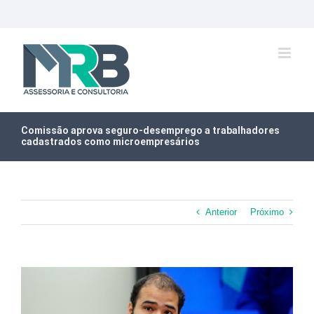
Ir
para
o
conteúdo
Comissão aprova seguro-desemprego a trabalhadores
cadastrados como microempresários
Anterior
Próximo
View
Larger
Image