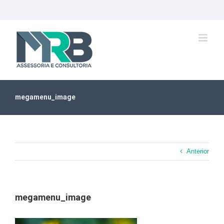
Ir
para
o
conteúdo
megamenu_image
Anterior
megamenu_image