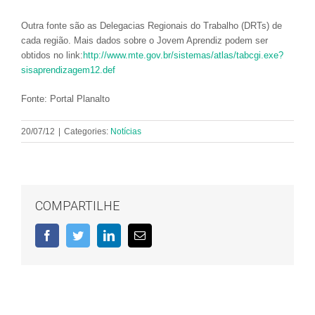
Outra fonte são as Delegacias Regionais do Trabalho (DRTs) de
cada região. Mais dados sobre o Jovem Aprendiz podem ser
obtidos no link:
http://www.mte.gov.br/sistemas/atlas/tabcgi.exe?
sisaprendizagem12.def
Fonte: Portal Planalto
20/07/12
|
Categories:
Notícias
COMPARTILHE
Facebook
Twitter
LinkedIn
E-
mail