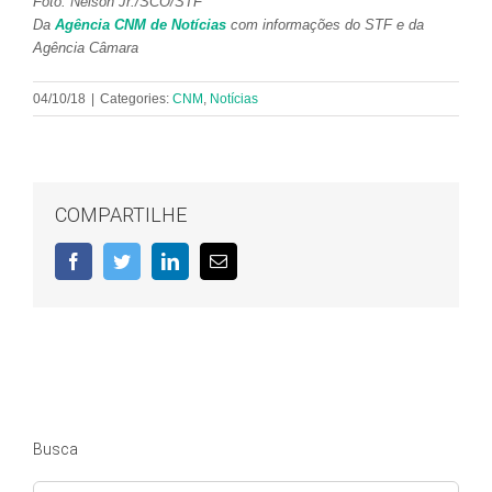
Foto: Nelson Jr./SCO/STF
Da
Agência CNM de Notícias
com informações do STF e da
Agência Câmara
04/10/18
|
Categories:
CNM
,
Notícias
COMPARTILHE
Facebook
Twitter
LinkedIn
E-
mail
Busca
Buscar