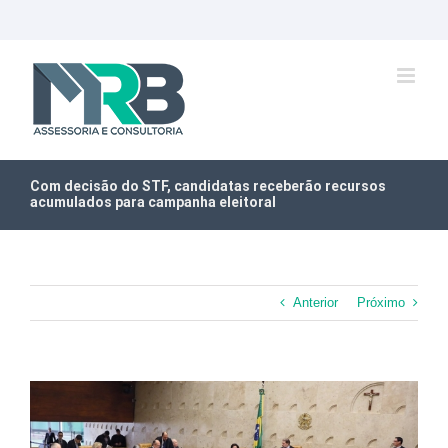
Ir
para
o
conteúdo
Com decisão do STF, candidatas receberão recursos
acumulados para campanha eleitoral
Anterior
Próximo
View
Larger
Image