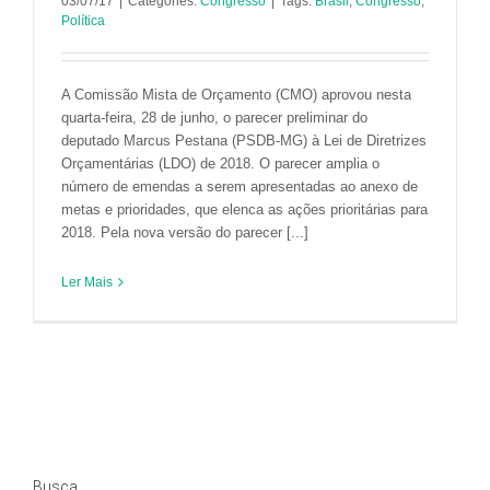
03/07/17
|
Categories:
Congresso
|
Tags:
Brasil
,
Congresso
,
Política
A Comissão Mista de Orçamento (CMO) aprovou nesta
quarta-feira, 28 de junho, o parecer preliminar do
deputado Marcus Pestana (PSDB-MG) à Lei de Diretrizes
Orçamentárias (LDO) de 2018. O parecer amplia o
número de emendas a serem apresentadas ao anexo de
metas e prioridades, que elenca as ações prioritárias para
2018. Pela nova versão do parecer [...]
Ler Mais
Busca